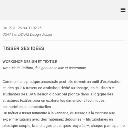
A
l
L
D
l
S
•
e
A
r
A
Du 19.01.26 au 03.02.26
A
a
•
DSAA1 et DSAA2 Design d'objet
I
u
A
D
c
•
E
TISSER SES IDÉES
o
S
B
n
I
WORKSHOP DESIGN ET TEXTILE
t
G
Avec Marie Baffard, designeuse textile et tisserande
e
N
n
I
u
Comment une pratique ancestrale peut-elle devenir un outil d'exploration
R
E
en design ? À travers ce workshop dédié au tissage, les étudiants et
N
étudiantes de DSAA design d'objet ont plongé dans la logique des
N
structures textiles pour en explorer les dimensions techniques,
E
sensorielles et conceptuelles.
S
Du métier à tisser miniature à la vannerie, du tissage à la ceinture aux
expérimentations avec des matériaux détournés — fils tubulaires en
plastique souple, branchages, plastiques recyclés —, chaque participant·e