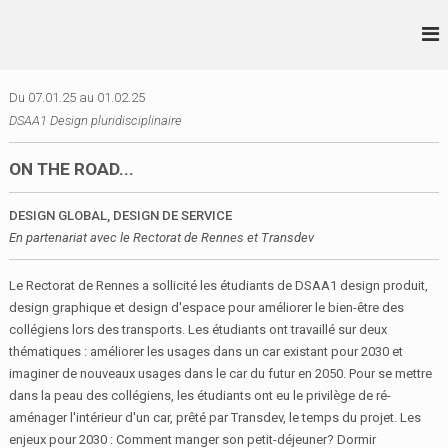
A
l
L
D
l
S
•
e
A
r
A
Du 07.01.25 au 01.02.25
A
a
•
DSAA1 Design pluridisciplinaire
I
u
A
D
c
•
E
ON THE ROAD...
o
S
B
n
I
DESIGN GLOBAL, DESIGN DE SERVICE
t
G
En partenariat avec le Rectorat de Rennes et Transdev
e
N
n
I
u
Le Rectorat de Rennes a sollicité les étudiants de DSAA1 design produit,
R
E
design graphique et design d'espace pour améliorer le bien-être des
N
collégiens lors des transports. Les étudiants ont travaillé sur deux
N
thématiques : améliorer les usages dans un car existant pour 2030 et
E
imaginer de nouveaux usages dans le car du futur en 2050. Pour se mettre
S
dans la peau des collégiens, les étudiants ont eu le privilège de ré-
aménager l'intérieur d'un car, prêté par Transdev, le temps du projet. Les
enjeux pour 2030 : Comment manger son petit-déjeuner? Dormir