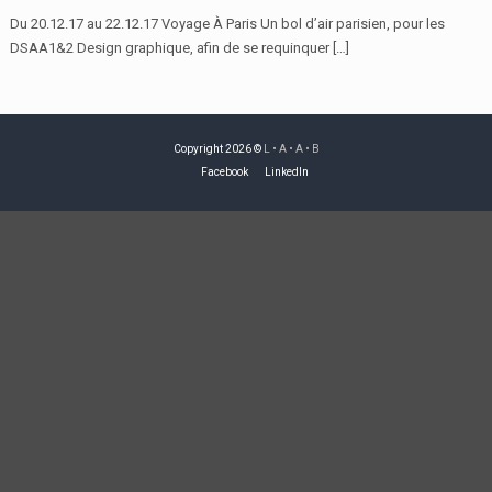
Du 20.12.17 au 22.12.17 Voyage À Paris Un bol d’air parisien, pour les
DSAA1&2 Design graphique, afin de se requinquer […]
Copyright 2026 ©
L • A • A • B
Facebook
LinkedIn