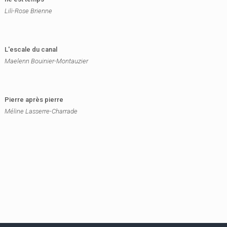
Lili-Rose Brienne
L'escale du canal
Maelenn Bouinier-Montauzier
Pierre après pierre
Méline Lasserre-Charrade
N