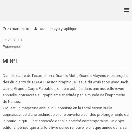
A
l
L
D
l
S
•
e
A
r
A
23 mars 2018
LAAB - Design graphique
A
a
•
I
u
Le 21.03.18
A
D
c
Publication
•
E
o
S
B
n
MI Nº1
I
t
G
e
N
Dans le cadre de l’exposition « Grands Mots, Grands Moyens » les projets,
n
I
des étudiants du DSAA1 Design graphique, issus du workshop avec Jack
u
R
Usine, Grands Corps Palpables, ont été publiés dans une nouvelle revue
E
annuelle, consacrée au graphisme et éditée par le musée de l’imprimerie
N
de Nantes.
N
E
« MI est un magazine annuel qui consiste en la focalisation sur la
S
connaissance d’une technique et une ouverture sur des prolongements de
la pratique qui lui est associée dans la société contemporaine. Un objet
éditorial périodique à la fois livre qui se renouvelle chaque année dans sa