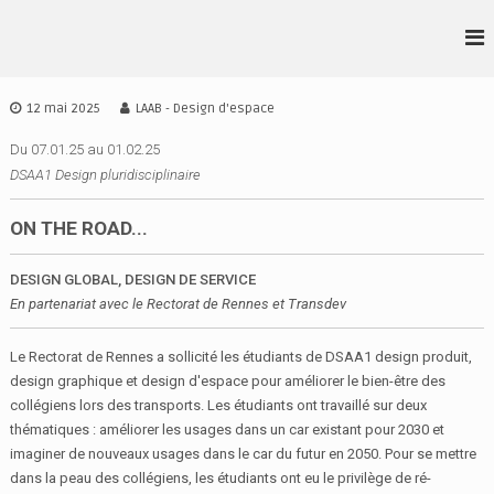
A
l
L
D
l
S
•
e
A
r
A
12 mai 2025
LAAB - Design d'espace
A
a
•
I
u
Du 07.01.25 au 01.02.25
A
D
c
DSAA1 Design pluridisciplinaire
•
E
o
S
B
n
ON THE ROAD...
I
t
G
e
N
DESIGN GLOBAL, DESIGN DE SERVICE
n
I
En partenariat avec le Rectorat de Rennes et Transdev
u
R
E
Le Rectorat de Rennes a sollicité les étudiants de DSAA1 design produit,
N
design graphique et design d'espace pour améliorer le bien-être des
N
E
collégiens lors des transports. Les étudiants ont travaillé sur deux
S
thématiques : améliorer les usages dans un car existant pour 2030 et
imaginer de nouveaux usages dans le car du futur en 2050. Pour se mettre
dans la peau des collégiens, les étudiants ont eu le privilège de ré-