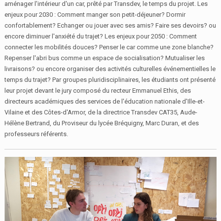
aménager l'intérieur d'un car, prêté par Transdev, le temps du projet. Les
enjeux pour 2030 : Comment manger son petit-déjeuner? Dormir
confortablement? Echanger ou jouer avec ses amis? Faire ses devoirs? ou
encore diminuer l'anxiété du trajet? Les enjeux pour 2050 : Comment
connecter les mobilités douces? Penser le car comme une zone blanche?
Repenser l'abri bus comme un espace de socialisation? Mutualiser les
livraisons? ou encore organiser des activités culturelles événementielles le
temps du trajet? Par groupes pluridisciplinaires, les étudiants ont présenté
leur projet devant le jury composé du recteur Emmanuel Ethis, des
directeurs académiques des services de l'éducation nationale d'Ille-et-
Vilaine et des Côtes-d'Armor, de la directrice Transdev CAT35, Aude-
Hélène Bertrand, du Proviseur du lycée Bréquigny, Marc Duran, et des
professeurs référents.