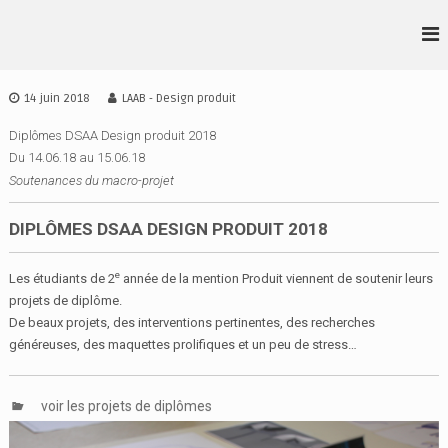
A
l
L
D
l
S
•
e
A
r
A
14 juin 2018
LAAB - Design produit
A
a
•
I
u
Diplômes DSAA Design produit 2018
A
D
c
Du 14.06.18 au 15.06.18
•
E
o
Soutenances du macro-projet
S
B
n
I
t
G
DIPLÔMES DSAA DESIGN PRODUIT 2018
e
N
n
I
e
Les étudiants de 2
année de la mention Produit viennent de soutenir leurs
u
R
projets de diplôme.
E
De beaux projets, des interventions pertinentes, des recherches
N
généreuses, des maquettes prolifiques et un peu de stress…
N
E
S
voir les projets de diplômes