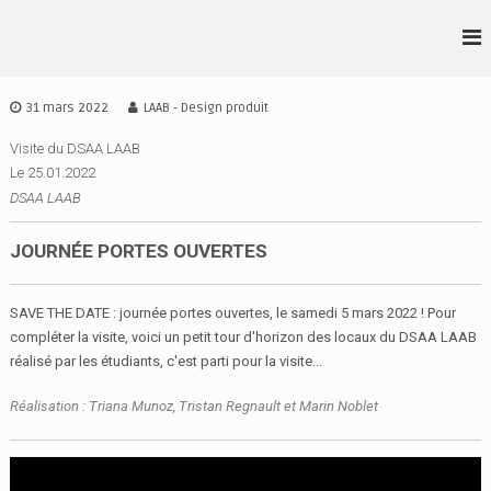
A
l
L
D
l
S
•
e
A
r
A
31 mars 2022
LAAB - Design produit
A
a
•
I
u
Visite du DSAA LAAB
A
D
c
Le 25.01.2022
•
E
o
DSAA LAAB
S
B
n
I
t
G
JOURNÉE PORTES OUVERTES
e
N
n
I
u
SAVE THE DATE : journée portes ouvertes, le samedi 5 mars 2022 ! Pour
R
E
compléter la visite, voici un petit tour d'horizon des locaux du DSAA LAAB
N
réalisé par les étudiants, c'est parti pour la visite...
N
E
Réalisation : Triana Munoz, Tristan Regnault et Marin Noblet
S