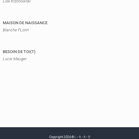
Lise Krzonowski
MAISON DE NAISSANCE
Blanche FLorin
BESOIN DE TOI(T)
Lucie Mauger
N
a
v
Copyright 2026 ©
L • A • A • B