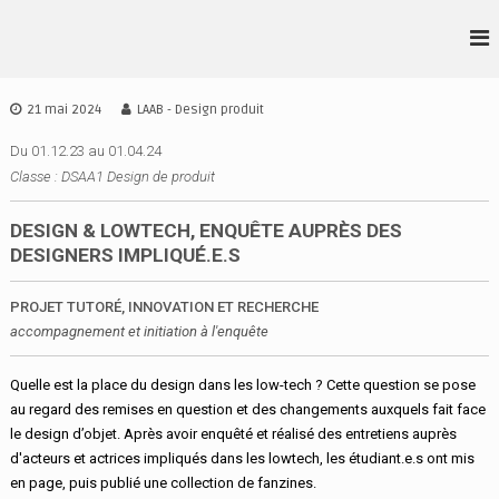
A
l
L
D
l
S
•
e
A
r
A
21 mai 2024
LAAB - Design produit
A
a
•
I
u
Du 01.12.23 au 01.04.24
A
D
c
Classe : DSAA1 Design de produit
•
E
o
S
B
n
DESIGN & LOWTECH, ENQUÊTE AUPRÈS DES
I
t
G
DESIGNERS IMPLIQUÉ.E.S
e
N
n
I
PROJET TUTORÉ, INNOVATION ET RECHERCHE
u
R
accompagnement et initiation à l'enquête
E
N
Quelle est la place du design dans les low-tech ? Cette question se pose
N
E
au regard des remises en question et des changements auxquels fait face
S
le design d’objet. Après avoir enquêté et réalisé des entretiens auprès
d'acteurs et actrices impliqués dans les lowtech, les étudiant.e.s ont mis
en page, puis publié une collection de fanzines.