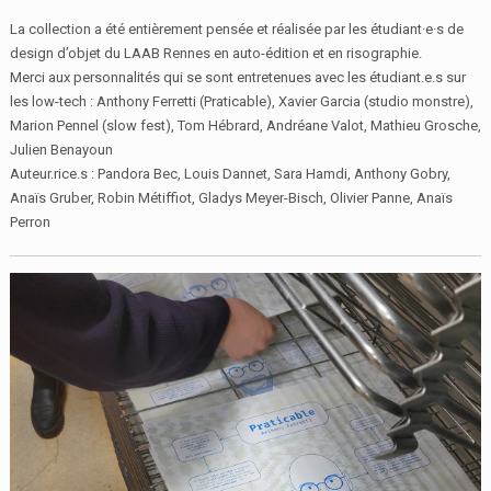
La collection a été entièrement pensée et réalisée par les étudiant·e·s de
design d’objet du LAAB Rennes en auto-édition et en risographie.
Merci aux personnalités qui se sont entretenues avec les étudiant.e.s sur
les low-tech : Anthony Ferretti (Praticable), Xavier Garcia (studio monstre),
Marion Pennel (slow fest), Tom Hébrard, Andréane Valot, Mathieu Grosche,
Julien Benayoun
Auteur.rice.s : Pandora Bec, Louis Dannet, Sara Hamdi, Anthony Gobry,
Anaïs Gruber, Robin Métiffiot, Gladys Meyer-Bisch, Olivier Panne, Anaïs
Perron