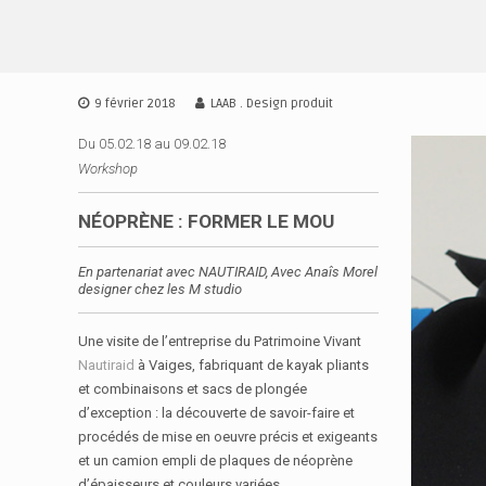
A
l
L
D
l
•
S
e
A
A
r
9 février 2018
LAAB . Design produit
A
•
a
I
Du 05.02.18 au 09.02.18
u
A
D
c
Workshop
•
E
o
B
n
S
NÉOPRÈNE : FORMER LE MOU
t
I
e
G
En partenariat avec NAUTIRAID, Avec Anaîs Morel
n
N
designer chez les M studio
u
I
R
Une visite de l’entreprise du Patrimoine Vivant
E
Nautiraid
à Vaiges, fabriquant de kayak pliants
N
et combinaisons et sacs de plongée
N
d’exception : la découverte de savoir-faire et
E
procédés de mise en oeuvre précis et exigeants
S
et un camion empli de plaques de néoprène
d’épaisseurs et couleurs variées.