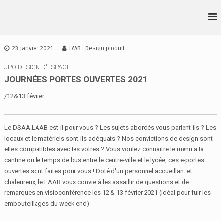
A
l
L
D
l
S
•
e
A
r
A
23 janvier 2021
LAAB . Design produit
A
a
•
I
u
JPO DESIGN D'ESPACE
A
D
c
JOURNÉES PORTES OUVERTES 2021
•
E
o
S
B
/12&13 février
n
I
t
G
e
N
Le DSAA.LAAB est-il pour vous ? Les sujets abordés vous parlent-ils ? Les
n
I
locaux et le matériels sont-ils adéquats ? Nos convictions de design sont-
u
R
elles compatibles avec les vôtres ? Vous voulez connaître le menu à la
E
cantine ou le temps de bus entre le centre-ville et le lycée, ces e-portes
N
N
ouvertes sont faites pour vous ! Doté d'un personnel accueillant et
E
chaleureux, le LAAB vous convie à les assaillir de questions et de
S
remarques en visioconférence les 12 & 13 février 2021 (idéal pour fuir les
embouteillages du week end)