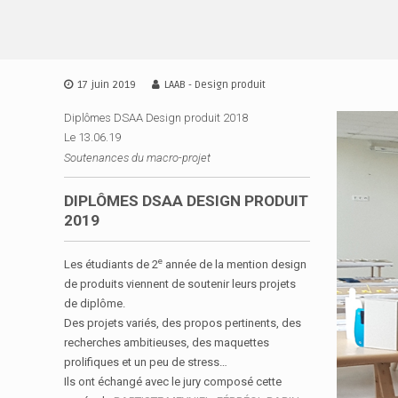
A
l
L
D
l
•
S
e
A
A
r
17 juin 2019
LAAB - Design produit
A
•
a
I
Diplômes DSAA Design produit 2018
u
A
D
Le 13.06.19
c
•
E
o
Soutenances du macro-projet
B
n
S
t
I
DIPLÔMES DSAA DESIGN PRODUIT
e
G
2019
n
N
u
I
e
Les étudiants de 2
année de la mention design
R
de produits viennent de soutenir leurs projets
E
de diplôme.
N
Des projets variés, des propos pertinents, des
N
recherches ambitieuses, des maquettes
E
prolifiques et un peu de stress…
S
Ils ont échangé avec le jury composé cette