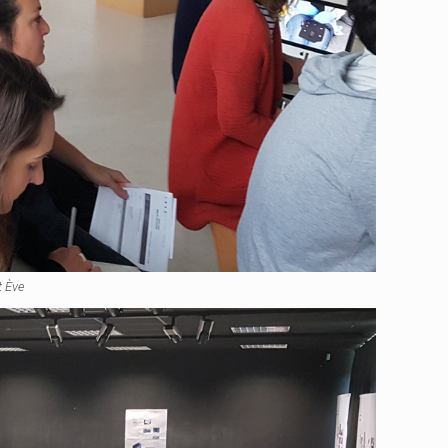
t Ève