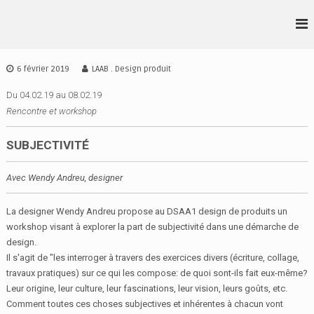
A
l
L
D
l
S
•
e
A
r
A
6 février 2019
LAAB . Design produit
A
a
•
I
u
Du 04.02.19 au 08.02.19
A
D
c
Rencontre et workshop
•
E
o
S
B
n
SUBJECTIVITÉ
I
t
G
e
N
Avec Wendy Andreu, designer
n
I
u
R
La designer Wendy Andreu propose au DSAA1 design de produits un
E
workshop visant à explorer la part de subjectivité dans une démarche de
N
design.
N
E
Il s'agit de "les interroger à travers des exercices divers (écriture, collage,
S
travaux pratiques) sur ce qui les compose: de quoi sont-ils fait eux-même?
Leur origine, leur culture, leur fascinations, leur vision, leurs goûts, etc.
Comment toutes ces choses subjectives et inhérentes à chacun vont