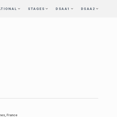
ATIONAL
STAGES
DSAA1
DSAA2
nes, France