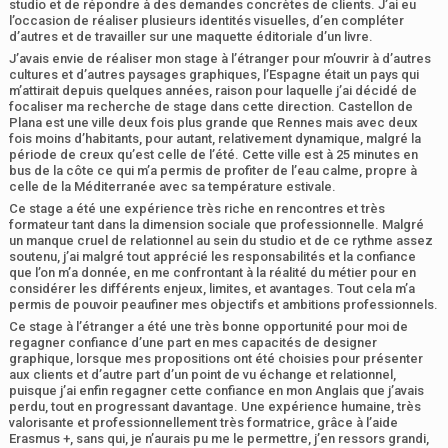
studio et de répondre à des demandes concrètes de clients. J’ai eu
l’occasion de réaliser plusieurs identités visuelles, d’en compléter
d’autres et de travailler sur une maquette éditoriale d’un livre.
J’avais envie de réaliser mon stage à l’étranger pour m’ouvrir à d’autres
cultures et d’autres paysages graphiques, l’Espagne était un pays qui
m’attirait depuis quelques années, raison pour laquelle j’ai décidé de
focaliser ma recherche de stage dans cette direction. Castellon de
Plana est une ville deux fois plus grande que Rennes mais avec deux
fois moins d’habitants, pour autant, relativement dynamique, malgré la
période de creux qu’est celle de l’été. Cette ville est à 25 minutes en
bus de la côte ce qui m’a permis de profiter de l’eau calme, propre à
celle de la Méditerranée avec sa température estivale.
Ce stage a été une expérience très riche en rencontres et très
formateur tant dans la dimension sociale que professionnelle. Malgré
un manque cruel de relationnel au sein du studio et de ce rythme assez
soutenu, j’ai malgré tout apprécié les responsabilités et la confiance
que l’on m’a donnée, en me confrontant à la réalité du métier pour en
considérer les différents enjeux, limites, et avantages. Tout cela m’a
permis de pouvoir peaufiner mes objectifs et ambitions professionnels.
Ce stage à l’étranger a été une très bonne opportunité pour moi de
regagner confiance d’une part en mes capacités de designer
graphique, lorsque mes propositions ont été choisies pour présenter
aux clients et d’autre part d’un point de vu échange et relationnel,
puisque j’ai enfin regagner cette confiance en mon Anglais que j’avais
perdu, tout en progressant davantage. Une expérience humaine, très
valorisante et professionnellement très formatrice, grâce à l’aide
Erasmus +, sans qui, je n’aurais pu me le permettre, j’en ressors grandi,