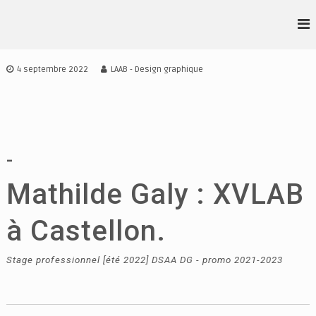
A
l
L
D
l
S
•
e
A
r
A
4 septembre 2022
LAAB - Design graphique
A
a
•
I
u
A
D
c
•
E
o
S
B
n
I
t
-
G
e
N
Mathilde Galy : XVLAB
n
I
u
R
E
à Castellon.
N
N
E
Stage professionnel [été 2022] DSAA DG - promo 2021-2023
S