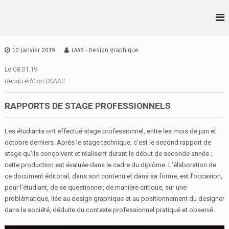
A
l
L
D
l
S
•
e
A
r
A
10 janvier 2019
LAAB - Design graphique
A
a
•
I
u
Le 08.01.19
A
D
c
Rendu édition DSAA2
•
E
o
S
B
n
RAPPORTS DE STAGE PROFESSIONNELS
I
t
G
e
N
Les étudiants ont effectué stage professionnel, entre les mois de juin et
n
I
octobre derniers. Après le stage technique, c’est le second rapport de
u
R
stage qu’ils conçoivent et réalisent durant le début de seconde année ;
E
cette production est évaluée dans le cadre du diplôme. L’élaboration de
N
ce document éditorial, dans son contenu et dans sa forme, est l’occasion,
N
E
pour l’étudiant, de se questionner, de manière critique, sur une
S
problématique, liée au design graphique et au positionnement du designer
dans la société, déduite du contexte professionnel pratiqué et observé.