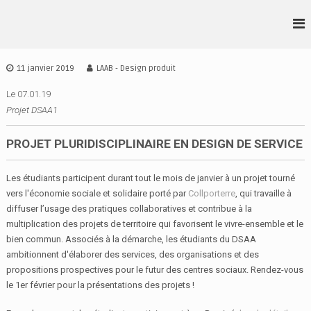
A
l
L
D
l
S
•
e
A
r
A
11 janvier 2019
LAAB - Design produit
A
a
•
I
u
Le 07.01.19
A
D
c
Projet DSAA1
•
E
o
S
B
n
PROJET PLURIDISCIPLINAIRE EN DESIGN DE SERVICE
I
t
G
e
N
Les étudiants participent durant tout le mois de janvier à un projet tourné
n
I
vers l'économie sociale et solidaire porté par
Collporterre
, qui travaille à
u
R
diffuser l’usage des pratiques collaboratives et contribue à la
E
multiplication des projets de territoire qui favorisent le vivre-ensemble et le
N
bien commun. Associés à la démarche, les étudiants du DSAA
N
E
ambitionnent d'élaborer des services, des organisations et des
S
propositions prospectives pour le futur des centres sociaux. Rendez-vous
le 1er février pour la présentations des projets !