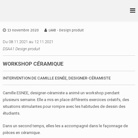
A
l
L
D
l
S
•
e
A
r
A
13 novembre 2020
LAAB - Design produit
A
a
•
I
u
Du 08.11.2021 au 12.11.2021
A
D
c
DSAA1 Design produit
•
E
o
S
B
n
WORKSHOP CÉRAMIQUE
I
t
G
e
N
INTERVENTION DE CAMILLE ESNÉE, DESIGNER-CÉRAMISTE
n
I
u
R
Camille ESNEE, designer-céramiste a animé un workshop pendant
E
plusieurs semaine. Elle a mis en place différents exercices créatifs, des
N
situations stimulantes pour rompre avec les habitudes de dessin des
N
E
étudiants.
S
Dans un second temps, elles les a accompagné dans le façonnage de
pièces en céramique.