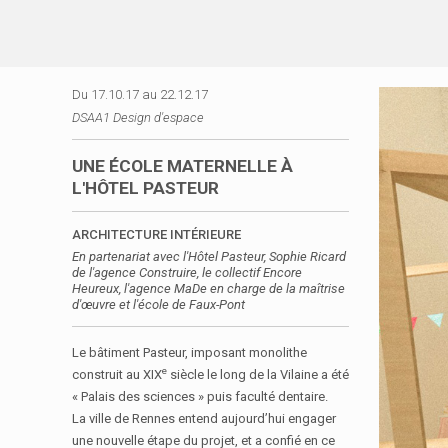
A
l
L
D
l
•
S
e
A
A
r
Du 17.10.17 au 22.12.17
A
•
a
DSAA1 Design d'espace
I
u
A
D
c
•
UNE ÉCOLE MATERNELLE À
E
o
B
L'HÔTEL PASTEUR
n
S
t
I
ARCHITECTURE INTÉRIEURE
e
G
En partenariat avec l'Hôtel Pasteur, Sophie Ricard
n
N
de l'agence Construire, le collectif Encore
u
I
Heureux, l'agence MaDe en charge de la maîtrise
d'œuvre et l'école de Faux-Pont
R
E
N
Le bâtiment Pasteur, imposant monolithe
e
N
construit au XIX
siècle le long de la Vilaine a été
E
« Palais des sciences » puis faculté dentaire.
S
La ville de Rennes entend aujourd’hui engager
une nouvelle étape du projet, et a confié en ce